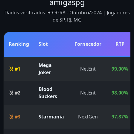
amigaspg
Dados verificados eCOGRA - Outubro/2024 | Jogadores
de SP, RJ, MG
Ranking
Slot
Fornecedor
RTP
Mega
🥇 #1
NetEnt
99.00%
Joker
Blood
🥈 #2
NetEnt
98.00%
Suckers
🥉 #3
Starmania
NextGen
97.87%