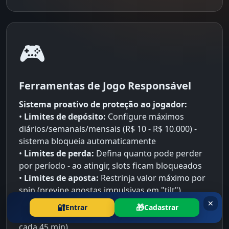
🎮
Ferramentas de Jogo Responsável
Sistema proativo de proteção ao jogador:
•
Limites de depósito:
Configure máximos
diários/semanais/mensais (R$ 10 - R$ 10.000) -
sistema bloqueia automaticamente
•
Limites de perda:
Defina quanto pode perder
por período - ao atingir, slots ficam bloqueados
•
Limites de aposta:
Restrinja valor máximo por
spin (previne apostas impulsivas em "tilt")
•
Limites de tempo:
Alarme após X minutos
✕
🔐
🎁
Entrar
Cadastrar
jogando continuamente (recomendado: pausa a
cada 45 min)