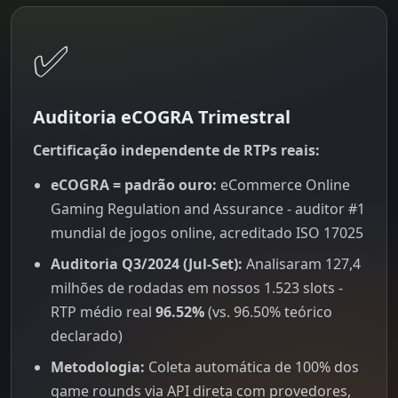
✅
Auditoria eCOGRA Trimestral
Certificação independente de RTPs reais:
eCOGRA = padrão ouro:
eCommerce Online
Gaming Regulation and Assurance - auditor #1
mundial de jogos online, acreditado ISO 17025
Auditoria Q3/2024 (Jul-Set):
Analisaram 127,4
milhões de rodadas em nossos 1.523 slots -
RTP médio real
96.52%
(vs. 96.50% teórico
declarado)
Metodologia:
Coleta automática de 100% dos
game rounds via API direta com provedores,