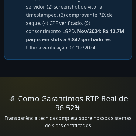
servidor, (2) screenshot de vitória
timestamped, (3) comprovante PIX de
saque, (4) CPF verificado, (5)
consentimento LGPD.
Nov/2024: R$ 12.7M
pagos em slots a 3.847 ganhadores
.
Última verificação: 01/12/2024.
🔬 Como Garantimos RTP Real de
96.52%
Transparência técnica completa sobre nossos sistemas
de slots certificados