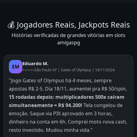
💰 Jogadores Reais, Jackpots Reais
Histórias verificadas de grandes vitórias em slots
amigaspg
Eduardo M.
EM
⭐⭐⭐⭐⭐
São Paulo-SP | Gates of Olympus | 18/11/2024
"Jogo Gates of Olympus há 4 meses, sempre
apostas R$ 2-5. Dia 18/11, aumentei pra R$ 50/spin,
15 rodadas depois: multiplicadores 500x caíram
simultaneamente = R$ 94.200!
Tela congelou de
emoção. Saque via PIX aprovado em 3 horas,
dinheiro na conta em 6h. Comprei moto nova cash,
resto investido. Mudou minha vida."