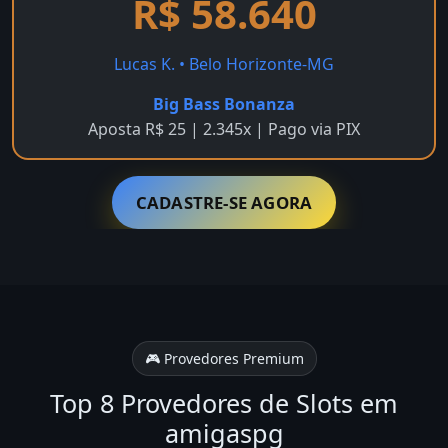
R$ 58.640
Lucas K. • Belo Horizonte-MG
Big Bass Bonanza
Aposta R$ 25 | 2.345x | Pago via PIX
CADASTRE-SE AGORA
🎮 Provedores Premium
Top 8 Provedores de Slots em
amigaspg