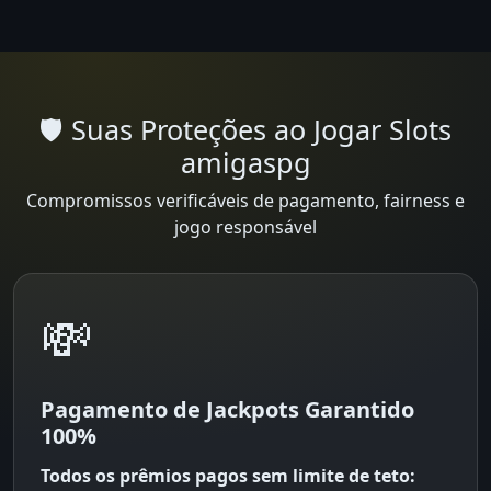
🛡️ Suas Proteções ao Jogar Slots
amigaspg
Compromissos verificáveis de pagamento, fairness e
jogo responsável
💸
Pagamento de Jackpots Garantido
100%
Todos os prêmios pagos sem limite de teto: