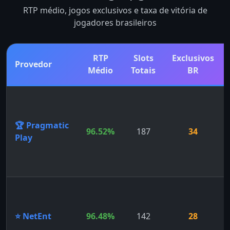
RTP médio, jogos exclusivos e taxa de vitória de
jogadores brasileiros
RTP
Slots
Exclusivos
Provedor
Médio
Totais
BR
🏆 Pragmatic
96.52%
187
34
Play
⭐ NetEnt
96.48%
142
28