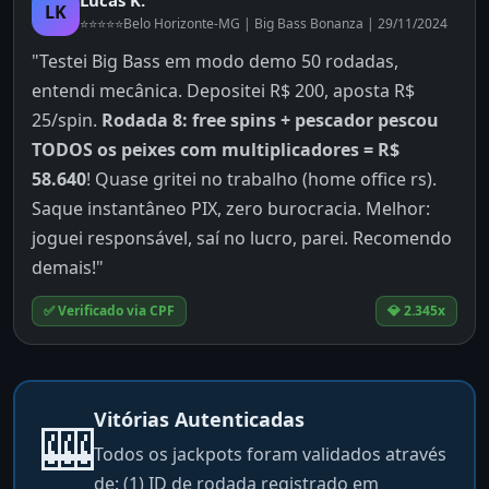
Lucas K.
LK
⭐⭐⭐⭐⭐
Belo Horizonte-MG | Big Bass Bonanza | 29/11/2024
"Testei Big Bass em modo demo 50 rodadas,
entendi mecânica. Depositei R$ 200, aposta R$
25/spin.
Rodada 8: free spins + pescador pescou
TODOS os peixes com multiplicadores = R$
58.640
! Quase gritei no trabalho (home office rs).
Saque instantâneo PIX, zero burocracia. Melhor:
joguei responsável, saí no lucro, parei. Recomendo
demais!"
✅ Verificado via CPF
💎 2.345x
Vitórias Autenticadas
🎰
Todos os jackpots foram validados através
de: (1) ID de rodada registrado em