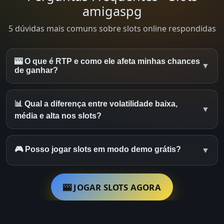
amigaspg
5 dúvidas mais comuns sobre slots online respondidas
🎰 O que é RTP e como ele afeta minhas chances
▼
de ganhar?
📊 Qual a diferença entre volatilidade baixa,
▼
média e alta nos slots?
🎮 Posso jogar slots em modo demo grátis?
▼
🎰 JOGAR SLOTS AGORA