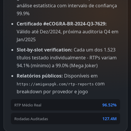
análise estatística com intervalo de confiança
99.9%
Certificado #eCOGRA-BR-2024-Q3-7629:
Válido até Dez/2024, próxima auditoria Q4 em
Jan/2025
Slot-by-slot verification:
Cada um dos 1.523
títulos testado individualmente - RTPs variam
94.1% (mínimo) a 99.0% (Mega Joker)
Relatórios públicos:
Disponíveis em
com
https://amigaspgk.com/rtp-reports
breakdown por provedor e jogo
96.52%
RTP Médio Real
127.4M
Rodadas Auditadas