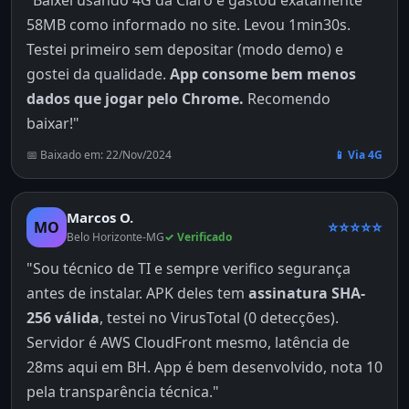
58MB como informado no site. Levou 1min30s.
Testei primeiro sem depositar (modo demo) e
gostei da qualidade.
App consome bem menos
dados que jogar pelo Chrome.
Recomendo
baixar!"
📅 Baixado em: 22/Nov/2024
📱 Via 4G
Marcos O.
MO
⭐⭐⭐⭐⭐
Belo Horizonte-MG
✓ Verificado
"Sou técnico de TI e sempre verifico segurança
antes de instalar. APK deles tem
assinatura SHA-
256 válida
, testei no VirusTotal (0 detecções).
Servidor é AWS CloudFront mesmo, latência de
28ms aqui em BH. App é bem desenvolvido, nota 10
pela transparência técnica."