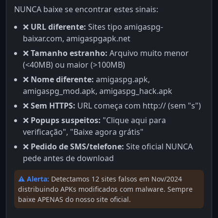
NUNCA baixe se encontrar estes sinais:
❌
URL diferente:
Sites tipo amigaspg-
baixar.com, amigaspgapk.net
❌
Tamanho estranho:
Arquivo muito menor
(<40MB) ou maior (>100MB)
❌
Nome diferente:
amigaspg.apk,
amigaspg_mod.apk, amigaspg_hack.apk
❌
Sem HTTPS:
URL começa com http:// (sem "s")
❌
Popups suspeitos:
"Clique aqui para
verificação", "Baixe agora grátis"
❌
Pedido de SMS/telefone:
Site oficial NUNCA
pede antes de download
⚠️ Alerta:
Detectamos 12 sites falsos em Nov/2024
distribuindo APKs modificados com malware. Sempre
baixe APENAS do nosso site oficial.