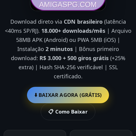
Download direto via
CDN brasileiro
(latência
<40ms SP/RJ).
18.000+ downloads/mês
| Arquivo
58MB APK (Android) ou PWA 5MB (iOS) |
Instalação
2 minutos
| Bônus primeiro
download:
R$ 3.000 + 500 giros grátis
(+25%
extra) | Hash SHA-256 verificável | SSL
certificado.
⬇️ BAIXAR AGORA (GRÁTIS)
📋 Como Baixar