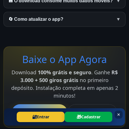
💾 O download consome muitos dados móveis?
▼
🔄 Como atualizar o app?
▼
Baixe o App Agora
Download
100% grátis e seguro
. Ganhe
R$
3.000 + 500 giros grátis
no primeiro
depósito. Instalação completa em apenas 2
minutos!
⬇️ BAIXAR GRÁTIS
📋 Ver Tutorial
✕
🔐
🎁
Entrar
Cadastrar