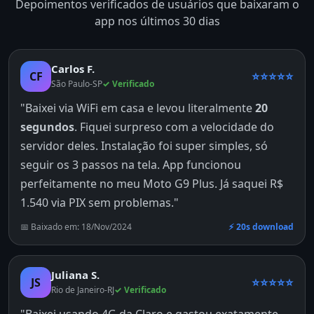
Depoimentos verificados de usuários que baixaram o
app nos últimos 30 dias
Carlos F.
CF
⭐⭐⭐⭐⭐
São Paulo-SP
✓ Verificado
"Baixei via WiFi em casa e levou literalmente
20
segundos
. Fiquei surpreso com a velocidade do
servidor deles. Instalação foi super simples, só
seguir os 3 passos na tela. App funcionou
perfeitamente no meu Moto G9 Plus. Já saquei R$
1.540 via PIX sem problemas."
📅 Baixado em: 18/Nov/2024
⚡ 20s download
Juliana S.
JS
⭐⭐⭐⭐⭐
Rio de Janeiro-RJ
✓ Verificado
"Baixei usando 4G da Claro e gastou exatamente