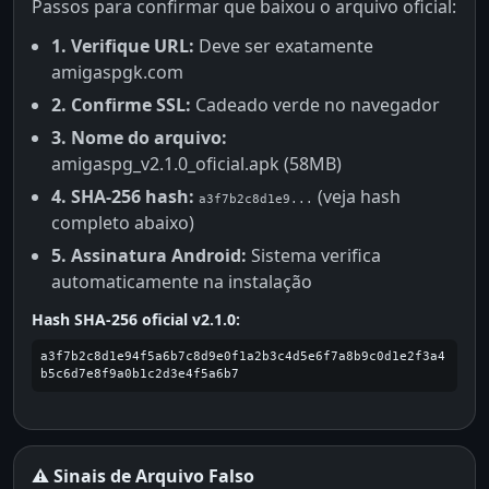
Passos para confirmar que baixou o arquivo oficial:
1. Verifique URL:
Deve ser exatamente
amigaspgk.com
2. Confirme SSL:
Cadeado verde no navegador
3. Nome do arquivo:
amigaspg_v2.1.0_oficial.apk (58MB)
4. SHA-256 hash:
(veja hash
a3f7b2c8d1e9...
completo abaixo)
5. Assinatura Android:
Sistema verifica
automaticamente na instalação
Hash SHA-256 oficial v2.1.0:
a3f7b2c8d1e94f5a6b7c8d9e0f1a2b3c4d5e6f7a8b9c0d1e2f3a4
b5c6d7e8f9a0b1c2d3e4f5a6b7
⚠️ Sinais de Arquivo Falso