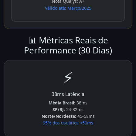
Nota Qualys: A+
Válido até: Março/2025
📊 Métricas Reais de
Performance (30 Dias)
⚡
38ms Latência
Média Brasil:
38ms
SP/RJ:
24-32ms
Norte/Nordeste:
45-58ms
95% dos usuários <50ms