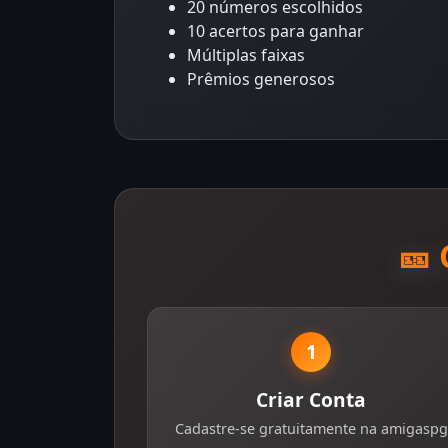
20 números escolhidos
10 acertos para ganhar
Múltiplas faixas
Prêmios generosos
🎫
1
Criar Conta
Cadastre-se gratuitamente na amigaspg