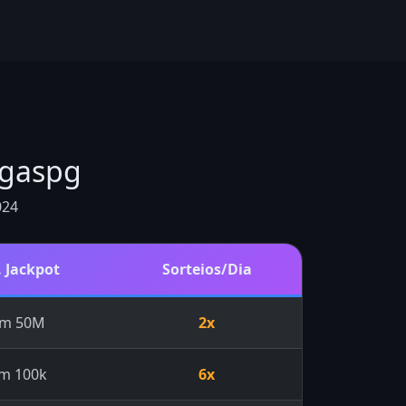
igaspg
024
. Jackpot
Sorteios/Dia
em 50M
2x
em 100k
6x