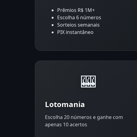
Prêmios R$ 1M+
Escolha 6 números
Sorteios semanais
PIX instantâneo
🎰
Lotomania
Escolha 20 números e ganhe com
apenas 10 acertos