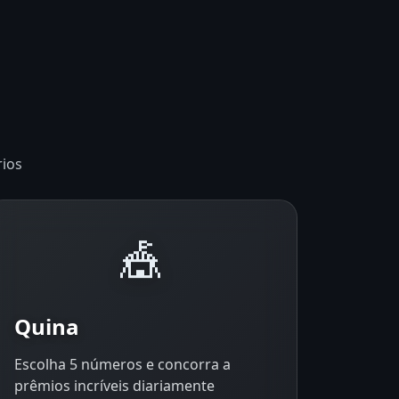
rios
🎪
Quina
Escolha 5 números e concorra a
prêmios incríveis diariamente